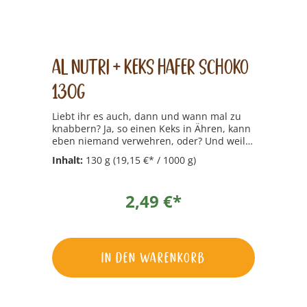
AL Nutri + Keks Hafer Schoko
130g
Liebt ihr es auch, dann und wann mal zu
knabbern? Ja, so einen Keks in Ähren, kann
eben niemand verwehren, oder? Und weil
wir auch genauso gerne mal einen Keks
Inhalt:
130 g
(19,15 €* / 1000 g)
naschen, haben wir schon etwas
vorbereitet. Und zwar in verschiedenen
Sorten. Bei unseren Keks-Klassikern ist für
2,49 €*
jeden etwas dabei: Knackig, fruchtig,
schokoladig. Und immer super leckerig.
In den Warenkorb