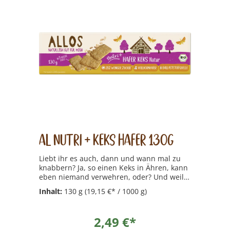
AL Nutri + Keks Hafer 130g
Liebt ihr es auch, dann und wann mal zu
knabbern? Ja, so einen Keks in Ähren, kann
eben niemand verwehren, oder? Und weil
wir auch genauso gerne mal einen Keks
Inhalt:
130 g
(19,15 €* / 1000 g)
naschen, haben wir schon etwas
vorbereitet. Und zwar in verschiedenen
Sorten. Bei unseren Keks-Klassikern ist für
2,49 €*
jeden etwas dabei: Knackig, fruchtig,