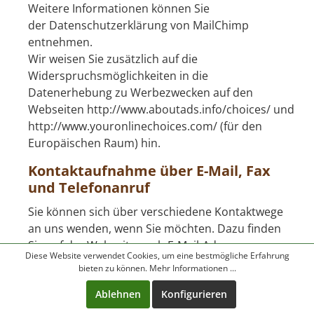
Weitere Informationen können Sie
der
Datenschutzerklärung
von MailChimp
entnehmen.
Wir weisen Sie zusätzlich auf die
Widerspruchsmöglichkeiten in die
Datenerhebung zu Werbezwecken auf den
Webseiten
http://www.aboutads.info/choices/
und
http://www.youronlinechoices.com/
(für den
Europäischen Raum) hin.
Kontaktaufnahme über E-Mail, Fax
und Telefonanruf
Sie können sich über verschiedene Kontaktwege
an uns wenden, wenn Sie möchten. Dazu finden
Sie auf der Webseite auch E-Mail-Adresse,
Diese Website verwendet Cookies, um eine bestmögliche Erfahrung
Telefonnummer und Faxnummer. Auch dann,
bieten zu können.
Mehr Informationen ...
wenn Sie uns eine E-Mail schrieben, uns anrufen
Ablehnen
Konfigurieren
oder uns ein Fax senden verarbeiten wir
zwangsläufig personenbezogene Daten von