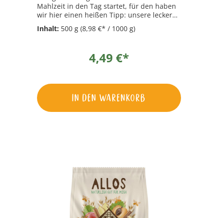
Mahlzeit in den Tag startet, für den haben
wir hier einen heißen Tipp: unsere leckeren
Porridges mit ballaststoffreichen
Inhalt:
500 g
(8,98 €* / 1000 g)
Vollkornflocken und schmackhaften
Früchten  raffiniert garniert mit tollen
Gewürzen und köstlichem Amaranth. So
4,49 €*
eine Frühstücksbowl lässt sich natürlich
auch noch hervorragend nach Lust und
Laune verfeinern, mit allem was man sonst
noch so mag. Bei so viel Sorgfalt und Liebe
wird einem auch gleich noch ganz warm
In den Warenkorb
ums Herz.