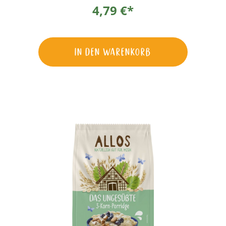
Gewürzen und köstlichem Amaranth. So
4,79 €*
eine Frühstücksbowl lässt sich natürlich
auch noch hervorragend nach Lust und
Laune verfeinern, mit allem was man sonst
noch so mag. Bei so viel Sorgfalt und Liebe
wird einem auch gleich noch ganz warm
In den Warenkorb
ums Herz.