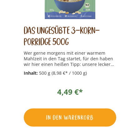
Das ungesüßte 3-Korn-
Porridge 500g
Wer gerne morgens mit einer warmem
Mahlzeit in den Tag startet, für den haben
wir hier einen heißen Tipp: unsere leckeren
Porridges mit ballaststoffreichen
Inhalt:
500 g
(8,98 €* / 1000 g)
Vollkornflocken und schmackhaften
Früchten  raffiniert garniert mit tollen
Gewürzen und köstlichem Amaranth. So
4,49 €*
eine Frühstücksbowl lässt sich natürlich
auch noch hervorragend nach Lust und
Laune verfeinern, mit allem was man sonst
noch so mag. Bei so viel Sorgfalt und Liebe
wird einem auch gleich noch ganz warm
In den Warenkorb
ums Herz.