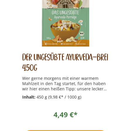
Der Ungesüßte Ayurveda-Brei
450g
Wer gerne morgens mit einer warmem
Mahlzeit in den Tag startet, für den haben
wir hier einen heißen Tipp: unsere leckeren
Porridges mit ballaststoffreichen
Inhalt:
450 g
(9,98 €* / 1000 g)
Vollkornflocken und schmackhaften
Früchten  raffiniert garniert mit tollen
Gewürzen und köstlichem Amaranth. So
4,49 €*
eine Frühstücksbowl lässt sich natürlich
auch noch hervorragend nach Lust und
Laune verfeinern, mit allem was man sonst
noch so mag. Bei so viel Sorgfalt und Liebe